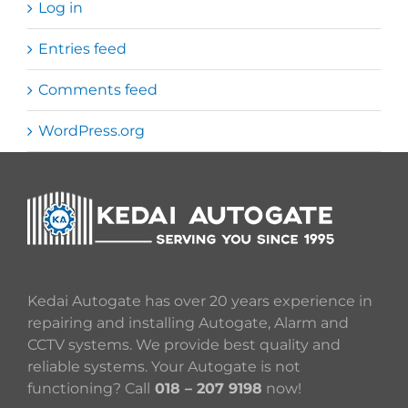
Log in
Entries feed
Comments feed
WordPress.org
Kedai Autogate has over 20 years experience in
repairing and installing Autogate, Alarm and
CCTV systems. We provide best quality and
reliable systems. Your Autogate is not
functioning? Call
018 – 207 9198
now!