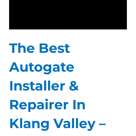
The Best
Autogate
Installer &
Repairer In
Klang Valley –