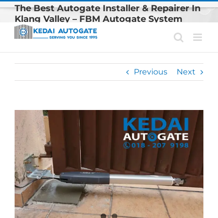
Skip
The Best Autogate Installer & Repairer In
to
Klang Valley – FBM Autogate System
content
Best Autogate Brand Malaysia
Previous
Next
View
Larger
Image