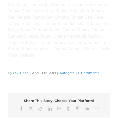
Seri Aman, Taman Seri Budiman, Taman Seri Cheras,
Taman Seri Cheras Jaya, Taman Seri Indah, Taman
Seri Melaka, Taman Seri Minang, Taman Seri Rasa,
Taman Shah Jaya, Taman Sinar Mahkota 2, Taman Sri
Raya, Taman Sungai Sering, Taman Suntex, Taman
Sunway Cheras, Taman Sutera Residensi, Taman
Tropica Cheras, Taman Tropicana Cheras, Taman Tun
Perak, Taman Vista Hill, Taman Wangsa Cheras, Tasik
Vista Residen.
By
Levi Chan
|
April 26th, 2019
|
Autogate
|
0 Comments
Share This Story, Choose Your Platform!
Facebook
X
Reddit
LinkedIn
WhatsApp
Tumblr
Pinterest
Vk
Email