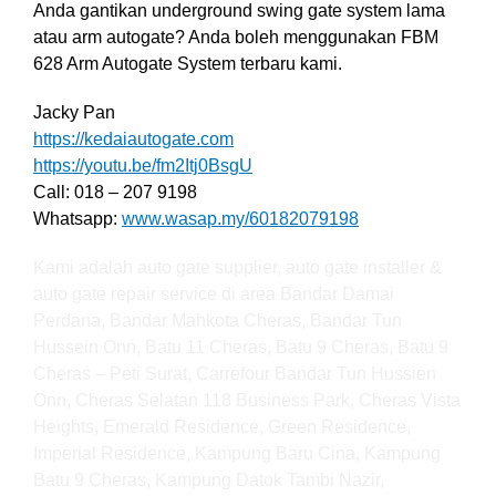
Anda gantikan underground swing gate system lama
atau arm autogate? Anda boleh menggunakan FBM
628 Arm Autogate System terbaru kami.
Jacky Pan
https://kedaiautogate.com
https://youtu.be/fm2Itj0BsgU
Call: 018 – 207 9198
Whatsapp:
www.wasap.my/60182079198
Kami adalah auto gate supplier, auto gate installer &
auto gate repair service di area Bandar Damai
Perdana, Bandar Mahkota Cheras, Bandar Tun
Hussein Onn, Batu 11 Cheras, Batu 9 Cheras, Batu 9
Cheras – Peti Surat, Carrefour Bandar Tun Hussien
Onn, Cheras Selatan 118 Business Park, Cheras Vista
Heights, Emerald Residence, Green Residence,
Imperial Residence, Kampung Baru Cina, Kampung
Batu 9 Cheras, Kampung Datok Tambi Nazir,