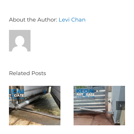
About the Author:
Levi Chan
Related Posts
Folding Auto Gate
Autogate USJ –
式
Repair in Puncak
Tukar 1 Unit OAE
门
Jalil – Auto Gate
333A Arm
Roller & Arm
Autogate
Replacement