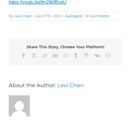
https://youtu.be/fm2Itj0BsgU
By
Levi Chan
|
April 17th, 2021
|
Autogate
|
0 Comments
Share This Story, Choose Your Platform!
Facebook
X
Reddit
LinkedIn
WhatsApp
Tumblr
Pinterest
Vk
Email
About the Author:
Levi Chan