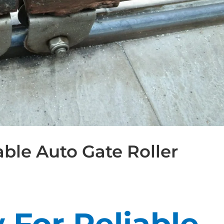
able Auto Gate Roller
 For Reliable