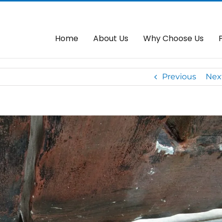
ller Replacement
Ho
Home
About Us
Why Choose Us
Previous
Nex