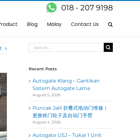
018 - 207 9198
me
Autogate
Call Us Now For Reliable Auto Gate Roller Replacement
Product
Blog
Malay
Contact Us
Search
t
for:
Recent Posts
Autogate Klang – Gantikan
Sistem Autogate Lama
August 5, 2026
Puncak Jalil 折叠式电动门维修｜
更换铁门轮子及自动门手臂
August 4, 2026
Autogate USJ – Tukar 1 Unit