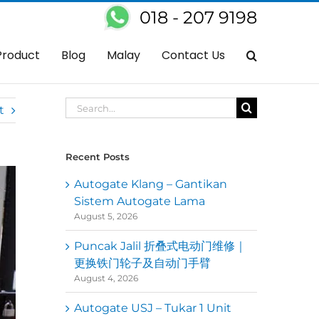
018 - 207 9198
Home
Autogate
Need Old Underground Auto Gate Replacement?
Product
Blog
Malay
Contact Us
Search
t
for:
Recent Posts
Autogate Klang – Gantikan
Sistem Autogate Lama
August 5, 2026
Puncak Jalil 折叠式电动门维修｜
更换铁门轮子及自动门手臂
August 4, 2026
Autogate USJ – Tukar 1 Unit