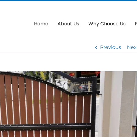
placement?
Home
About Us
Why Choose Us
Previous
Nex