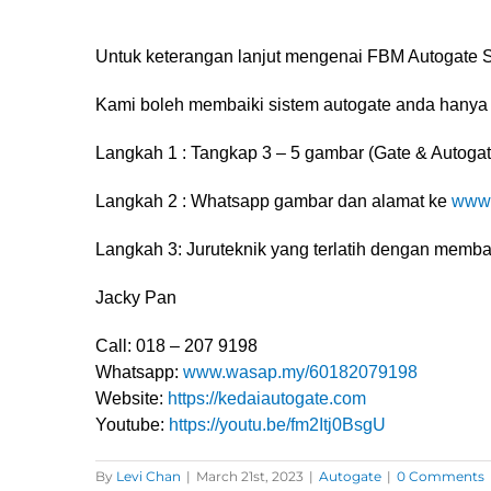
Untuk keterangan lanjut mengenai FBM Autogate Sy
Kami boleh membaiki sistem autogate anda hanya
Langkah 1 : Tangkap 3 – 5 gambar (Gate & Autogat
Langkah 2 : Whatsapp gambar dan alamat ke
www.
Langkah 3: Juruteknik yang terlatih dengan mem
Jacky Pan
Call: 018 – 207 9198
Whatsapp:
www.wasap.my/60182079198
Website:
https://kedaiautogate.com
Youtube:
https://youtu.be/fm2Itj0BsgU
By
Levi Chan
|
March 21st, 2023
|
Autogate
|
0 Comments