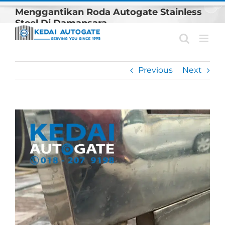
Skip
Menggantikan Roda Autogate Stainless
to
Steel Di Damansara
content
Previous
Next
View
Larger
Image