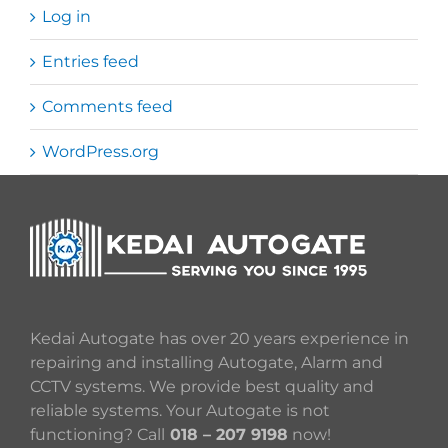
Log in
Entries feed
Comments feed
WordPress.org
Kedai Autogate has over 20 years experience in
repairing and installing Autogate, Alarm and
CCTV systems. We provide best quality and
reliable systems. Your Autogate is not
functioning? Call
018 – 207 9198
now!