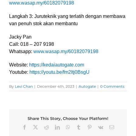
www.wasap.my/60182079198
Langkah 3: Juruteknik yang terlatih dengan membawa
van penuh stok akan membantu
Jacky Pan
Call: 018 – 207 9198
Whatsapp:
www.wasap.my/60182079198
Website:
https://kedaiautogate.com
Youtube:
https://youtu.be/fm2Itj0BsgU
By
Levi Chan
|
December 4th, 2023
|
Autogate
|
0 Comments
Share This Story, Choose Your Platform!
Facebook
X
Reddit
LinkedIn
WhatsApp
Tumblr
Pinterest
Vk
Email