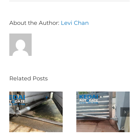
About the Author:
Levi Chan
Related Posts
Folding Auto Gate
Autogate USJ –
式
Repair in Puncak
Tukar 1 Unit OAE
门
Jalil – Auto Gate
333A Arm
Roller & Arm
Autogate
Replacement