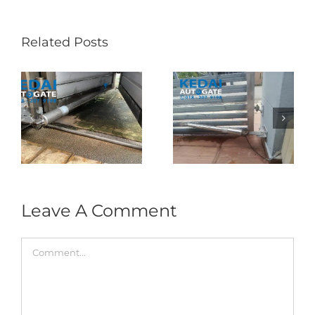
Related Posts
Folding Auto Gate
Autogate USJ –
式
Repair in Puncak
Tukar 1 Unit OAE
门
Jalil – Auto Gate
333A Arm
Roller & Arm
Autogate
Replacement
Leave A Comment
Comment