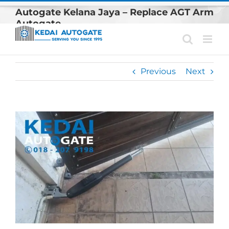
Skip
Autogate Kelana Jaya – Replace AGT Arm
to
Autogate
content
Previous
Next
View
Larger
Image