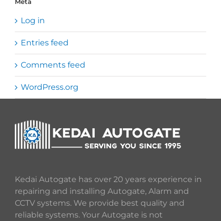
Meta
Log in
Entries feed
Comments feed
WordPress.org
Kedai Autogate has over 20 years experience in
repairing and installing Autogate, Alarm and
CCTV systems. We provide best quality and
reliable systems. Your Autogate is not