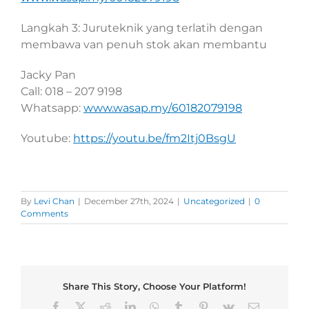
Langkah 3: Juruteknik yang terlatih dengan
membawa van penuh stok akan membantu
Jacky Pan
Call: 018 – 207 9198
Whatsapp:
www.wasap.my/60182079198
Youtube:
https://youtu.be/fm2Itj0BsgU
By
Levi Chan
|
December 27th, 2024
|
Uncategorized
|
0
Comments
Share This Story, Choose Your Platform!
Facebook
X
Reddit
LinkedIn
WhatsApp
Tumblr
Pinterest
Vk
Email