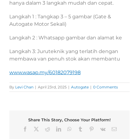
hanya dalam 3 langkah mudah dan cepat.
Langkah 1 : Tangkap 3 – 5 gambar (Gate &
Autogate Motor Sekali)
Langkah 2 : Whatsapp gambar dan alamat ke
Langkah 3: Juruteknik yang terlatih dengan
membawa van penuh stok akan membantu
www.wasap.my/60182079198
By
Levi Chan
|
April 23rd, 2025
|
Autogate
|
0 Comments
Share This Story, Choose Your Platform!
Facebook
X
Reddit
LinkedIn
WhatsApp
Tumblr
Pinterest
Vk
Email