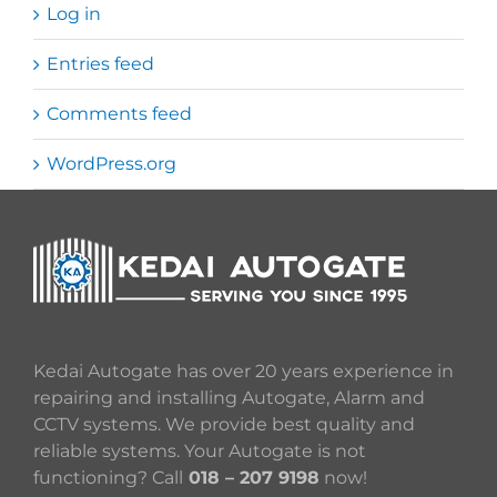
Log in
Entries feed
Comments feed
WordPress.org
Kedai Autogate has over 20 years experience in
repairing and installing Autogate, Alarm and
CCTV systems. We provide best quality and
reliable systems. Your Autogate is not
functioning? Call
018 – 207 9198
now!