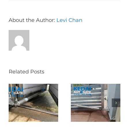
About the Author:
Levi Chan
Related Posts
Folding Auto Gate
Autogate USJ –
式
Repair in Puncak
Tukar 1 Unit OAE
门
Jalil – Auto Gate
333A Arm
Roller & Arm
Autogate
Replacement