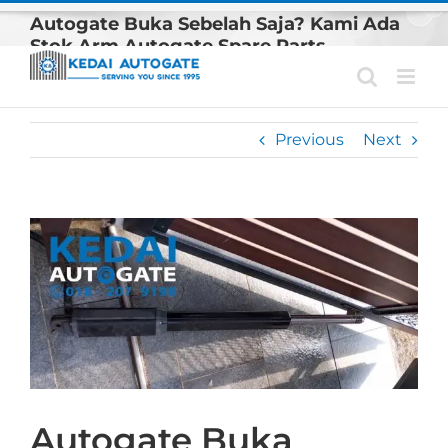
Skip
Autogate Buka Sebelah Saja? Kami Ada
to
Stok Arm Autogate Spare Parts
content
Previous
Next
View
Larger
Image
Autogate Buka