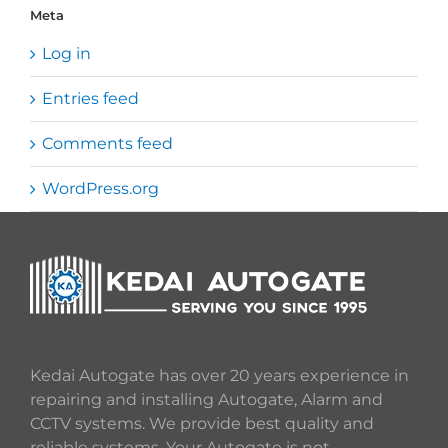
Meta
Log in
Entries feed
Comments feed
WordPress.org
Kedai Autogate has over 20 years experience in
repairing and installing Autogate, Alarm and
CCTV systems. We provide best quality and
reliable systems. Your Autogate is not