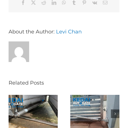
Facebook
X
Reddit
LinkedIn
WhatsApp
Tumblr
Pinterest
Vk
Email
About the Author:
Levi Chan
Related Posts
Folding Auto Gate
Autogate USJ –
式
Repair in Puncak
Tukar 1 Unit OAE
门
Jalil – Auto Gate
333A Arm
Roller & Arm
Autogate