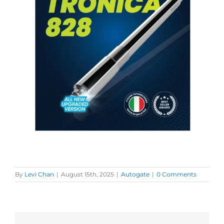
By
Levi Chan
|
August 15th, 2025
|
Autogate
|
0 Comments