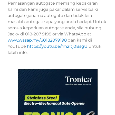
Pemasangan autogate memang kepakaran
kami dan kami juga pakar dalam servis baiki
autogate jenama autogate dan tidak kira
masalah autogate apa yang anda hadapi. Untuk
semua keperluan autogate anda, sila hubungi
Jacky di 018-207 9198 or via WhatsApp at
www.wasap.my/60182079198
dan kami di
YouTube
https://youtu.be/fm2Itj0BsgU
untuk
lebih info.