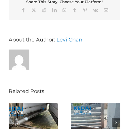
Share This Story, Choose Your Platform!
Facebook
X
Reddit
LinkedIn
WhatsApp
Tumblr
Pinterest
Vk
Email
About the Author:
Levi Chan
Related Posts
Folding Auto Gate
Autogate USJ –
式
Repair in Puncak
Tukar 1 Unit OAE
门
Jalil – Auto Gate