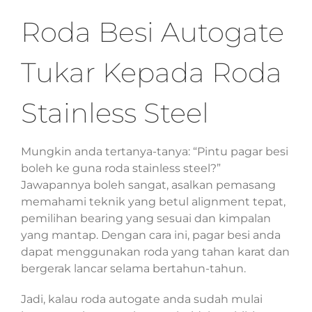
Roda Besi Autogate
Tukar Kepada Roda
Stainless Steel
Mungkin anda tertanya-tanya: “Pintu pagar besi
boleh ke guna roda stainless steel?”
Jawapannya boleh sangat, asalkan pemasang
memahami teknik yang betul alignment tepat,
pemilihan bearing yang sesuai dan kimpalan
yang mantap. Dengan cara ini, pagar besi anda
dapat menggunakan roda yang tahan karat dan
bergerak lancar selama bertahun-tahun.
Jadi, kalau roda autogate anda sudah mulai