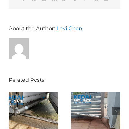
About the Author:
Levi Chan
Related Posts
Folding Auto Gate
Autogate USJ –
式
Repair in Puncak
Tukar 1 Unit OAE
门
Jalil – Auto Gate
333A Arm
Roller & Arm
Autogate
Replacement