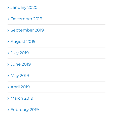
January 2020
December 2019
September 2019
August 2019
July 2019
June 2019
May 2019
April 2019
March 2019
February 2019