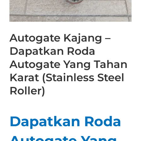
Autogate Kajang –
Dapatkan Roda
Autogate Yang Tahan
Karat (Stainless Steel
Roller)
Dapatkan Roda
Autogate Yang