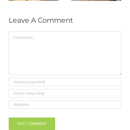
Leave A Comment
Comment