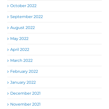
October 2022
September 2022
August 2022
May 2022
April 2022
March 2022
February 2022
January 2022
December 2021
November 2021