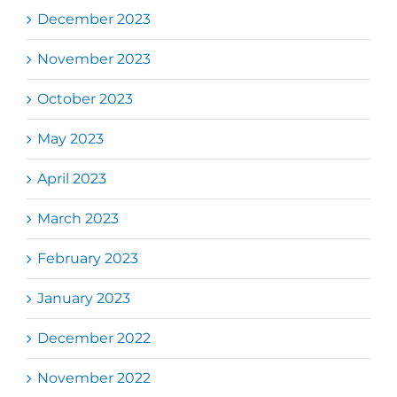
December 2023
November 2023
October 2023
May 2023
April 2023
March 2023
February 2023
January 2023
December 2022
November 2022