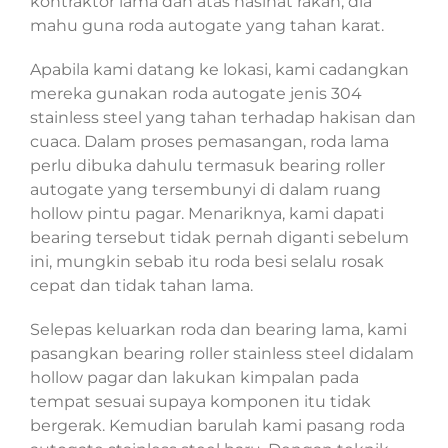
kontraktor lama dan atas nasihat rakan, dia
mahu guna roda autogate yang tahan karat.
Apabila kami datang ke lokasi, kami cadangkan
mereka gunakan roda autogate jenis 304
stainless steel yang tahan terhadap hakisan dan
cuaca. Dalam proses pemasangan, roda lama
perlu dibuka dahulu termasuk bearing roller
autogate yang tersembunyi di dalam ruang
hollow pintu pagar. Menariknya, kami dapati
bearing tersebut tidak pernah diganti sebelum
ini, mungkin sebab itu roda besi selalu rosak
cepat dan tidak tahan lama.
Selepas keluarkan roda dan bearing lama, kami
pasangkan bearing roller stainless steel didalam
hollow pagar dan lakukan kimpalan pada
tempat sesuai supaya komponen itu tidak
bergerak. Kemudian barulah kami pasang roda