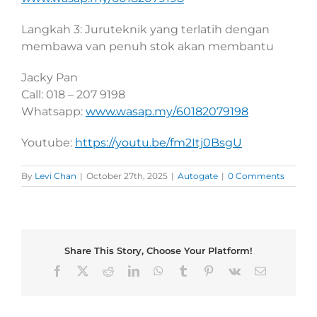
Langkah 3: Juruteknik yang terlatih dengan
membawa van penuh stok akan membantu
Jacky Pan
Call: 018 – 207 9198
Whatsapp:
www.wasap.my/60182079198
Youtube:
https://youtu.be/fm2Itj0BsgU
By
Levi Chan
|
October 27th, 2025
|
Autogate
|
0 Comments
Share This Story, Choose Your Platform!
Facebook
X
Reddit
LinkedIn
WhatsApp
Tumblr
Pinterest
Vk
Email