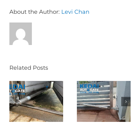
About the Author:
Levi Chan
Related Posts
Folding Auto Gate
Autogate USJ –
式
Repair in Puncak
Tukar 1 Unit OAE
门
Jalil – Auto Gate
333A Arm
Roller & Arm
Autogate
Replacement