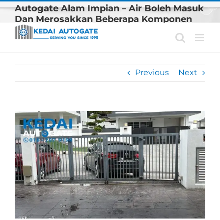
Skip
Autogate Alam Impian – Air Boleh Masuk
to
Dan Merosakkan Beberapa Komponen
content
Autogate
Previous
Next
View
Larger
Image