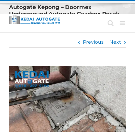
Skip
Autogate Kepong – Doormex
to
Underground Autogate Gearbox Rosak
content
Previous
Next
View
Larger
Image