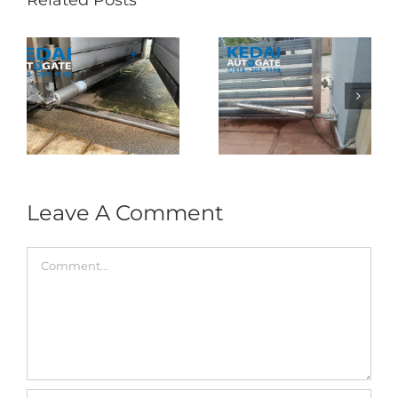
Related Posts
Folding Auto Gate
Autogate USJ –
式
Repair in Puncak
Tukar 1 Unit OAE
门
Jalil – Auto Gate
333A Arm
Roller & Arm
Autogate
Replacement
Leave A Comment
Comment