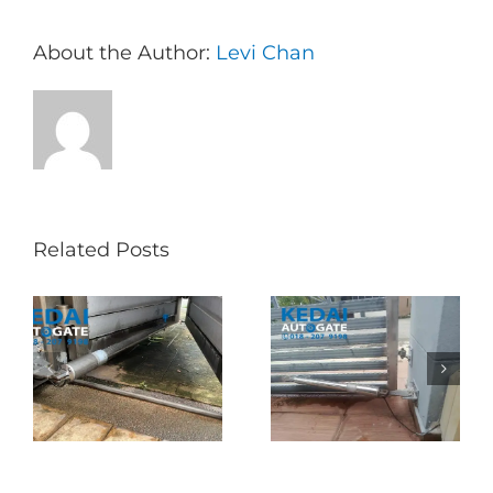
About the Author:
Levi Chan
Related Posts
Folding Auto Gate
Autogate USJ –
式
Repair in Puncak
Tukar 1 Unit OAE
门
Jalil – Auto Gate
333A Arm
Roller & Arm
Autogate
Replacement