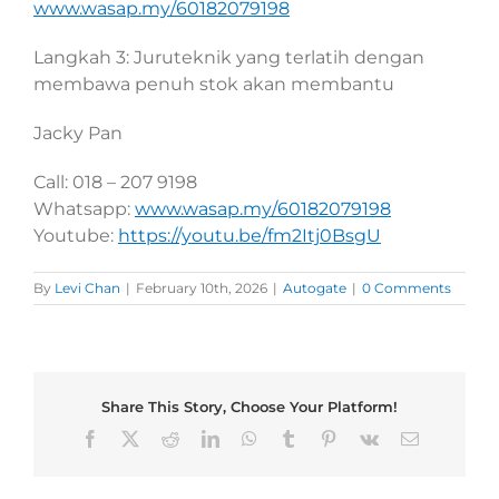
www.wasap.my/60182079198
Langkah 3: Juruteknik yang terlatih dengan
membawa penuh stok akan membantu
Jacky Pan
Call: 018 – 207 9198
Whatsapp:
www.wasap.my/60182079198
Youtube:
https://youtu.be/fm2Itj0BsgU
By
Levi Chan
|
February 10th, 2026
|
Autogate
|
0 Comments
Share This Story, Choose Your Platform!
Facebook
X
Reddit
LinkedIn
WhatsApp
Tumblr
Pinterest
Vk
Email