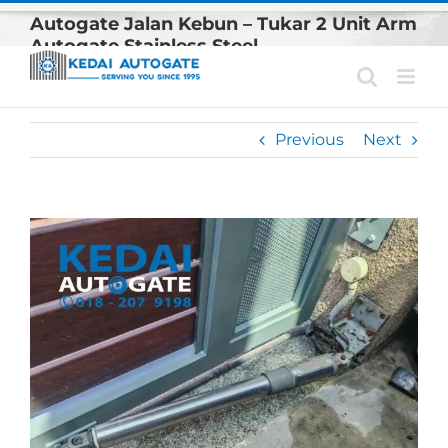
Skip
Autogate Jalan Kebun – Tukar 2 Unit Arm
to
Autogate Stainless Steel
content
Previous
Next
View
Larger
Image