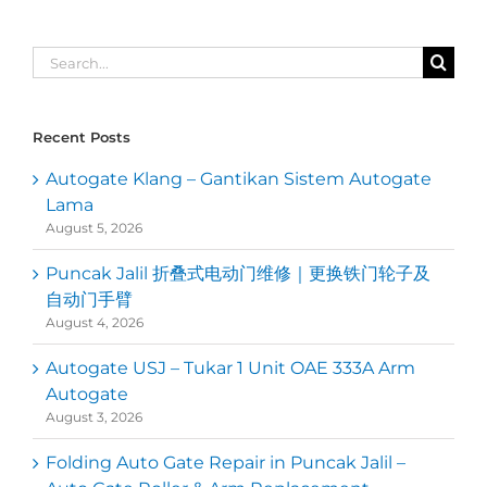
Search
for:
Recent Posts
Autogate Klang – Gantikan Sistem Autogate
Lama
August 5, 2026
Puncak Jalil 折叠式电动门维修｜更换铁门轮子及
自动门手臂
August 4, 2026
Autogate USJ – Tukar 1 Unit OAE 333A Arm
Autogate
August 3, 2026
Folding Auto Gate Repair in Puncak Jalil –