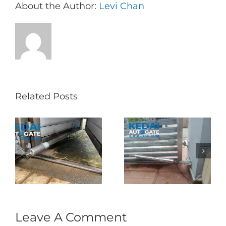
About the Author:
Levi Chan
Related Posts
Folding Auto Gate
Autogate USJ –
式
Repair in Puncak
Tukar 1 Unit OAE
门
Jalil – Auto Gate
333A Arm
Roller & Arm
Autogate
Replacement
Leave A Comment