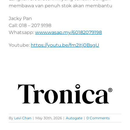
membawa van penuh stok akan membantu
Jacky Pan
Call: 018 – 207 9198
Whatsapp:
www.wasap.my/60182079198
Youtube:
https://youtu.be/fm2Itj0BsgU
By
Levi Chan
|
May 30th, 2026
|
Autogate
|
0 Comments