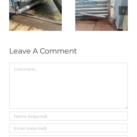
Folding Auto Gate
Autogate USJ –
式
Repair in Puncak
Tukar 1 Unit OAE
门
Jalil – Auto Gate
333A Arm
Roller & Arm
Autogate
Replacement
Leave A Comment
Comment