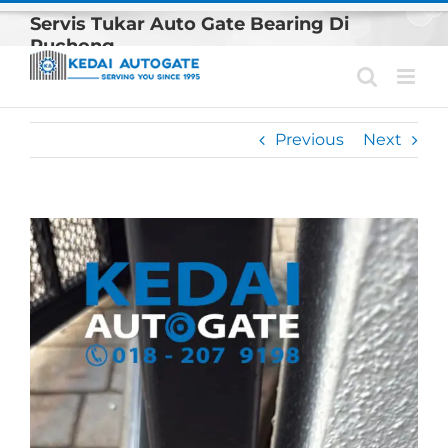
Skip
Servis Tukar Auto Gate Bearing Di
to
Puchong
content
Previous
Next
View
Larger
Image