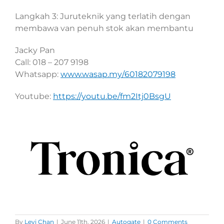
Langkah 3: Juruteknik yang terlatih dengan
membawa van penuh stok akan membantu
Jacky Pan
Call: 018 – 207 9198
Whatsapp:
www.wasap.my/60182079198
Youtube:
https://youtu.be/fm2Itj0BsgU
By
Levi Chan
|
June 11th, 2026
|
Autogate
|
0 Comments