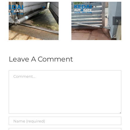
Folding Auto Gate
Autogate USJ –
式
Repair in Puncak
Tukar 1 Unit OAE
门
Jalil – Auto Gate
333A Arm
Roller & Arm
Autogate
Replacement
Leave A Comment
Comment