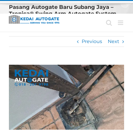
Skip
Pasang Autogate Baru Subang Jaya –
to
Tronica® Swing Arm Autogate System
content
Previous
Next
View
Larger
Image