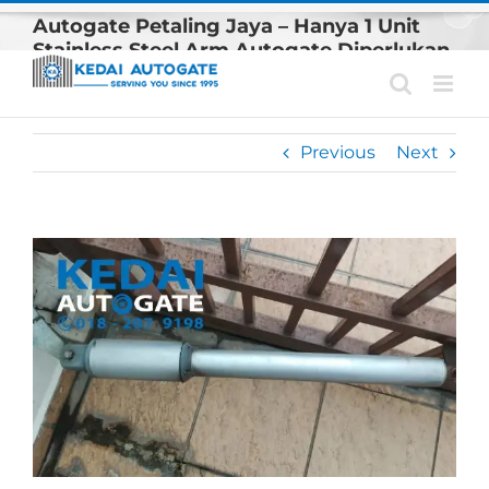
Skip
Autogate Petaling Jaya – Hanya 1 Unit
to
Stainless Steel Arm Autogate Diperlukan
content
Previous
Next
View
Larger
Image