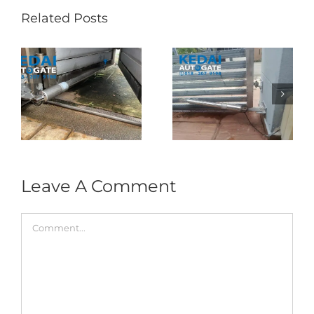
Related Posts
Folding Auto Gate
Autogate USJ –
式
Repair in Puncak
Tukar 1 Unit OAE
门
Jalil – Auto Gate
333A Arm
Roller & Arm
Autogate
Replacement
Leave A Comment
Comment