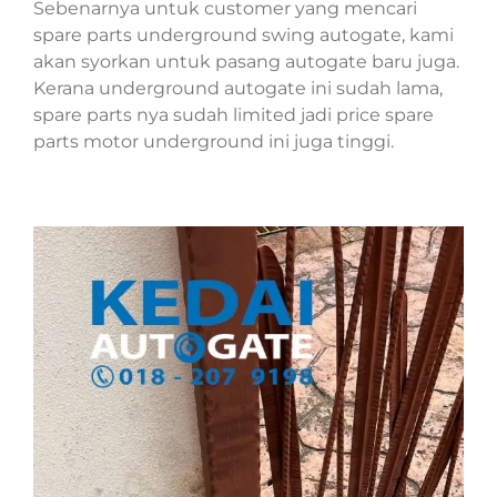
Sebenarnya untuk customer yang mencari
spare parts underground swing autogate, kami
akan syorkan untuk pasang autogate baru juga.
Kerana underground autogate ini sudah lama,
spare parts nya sudah limited jadi price spare
parts motor underground ini juga tinggi.