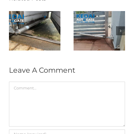
Folding Auto Gate
Autogate USJ –
式
Repair in Puncak
Tukar 1 Unit OAE
门
Jalil – Auto Gate
333A Arm
Roller & Arm
Autogate
Replacement
Leave A Comment
Comment