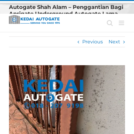
Skip
Autogate Shah Alam – Penggantian Bagi
to
Aprigate Underground Autogate Lama
content
Previous
Next
View
Larger
Image