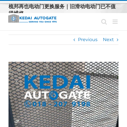
Skip
梳邦再也电动门更换服务｜旧滑动电动门已不值
to
得维修
content
Previous
Next
View
Larger
Image