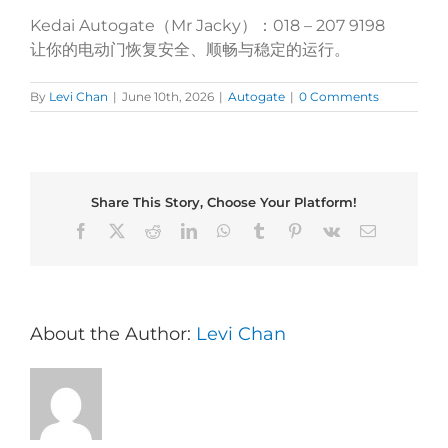
Kedai Autogate
Mr Jacky
018 – 207 9198
（
）：
让你的电动门恢复安全、顺畅与稳定的运行。
By
Levi Chan
|
June 10th, 2026
|
Autogate
|
0 Comments
Share This Story, Choose Your Platform!
Facebook
X
Reddit
LinkedIn
WhatsApp
Tumblr
Pinterest
Vk
Email
About the Author:
Levi Chan