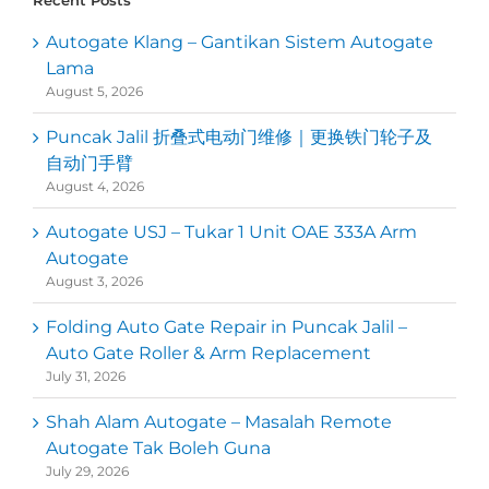
Autogate Klang – Gantikan Sistem Autogate
Lama
August 5, 2026
Puncak Jalil 折叠式电动门维修｜更换铁门轮子及
自动门手臂
August 4, 2026
Autogate USJ – Tukar 1 Unit OAE 333A Arm
Autogate
August 3, 2026
Folding Auto Gate Repair in Puncak Jalil –
Auto Gate Roller & Arm Replacement
July 31, 2026
Shah Alam Autogate – Masalah Remote
Autogate Tak Boleh Guna
July 29, 2026