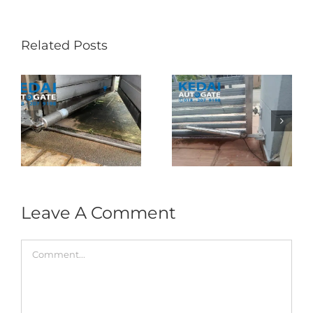
Related Posts
Folding Auto Gate
Autogate USJ –
式
Repair in Puncak
Tukar 1 Unit OAE
门
Jalil – Auto Gate
333A Arm
Roller & Arm
Autogate
Replacement
Leave A Comment
Comment